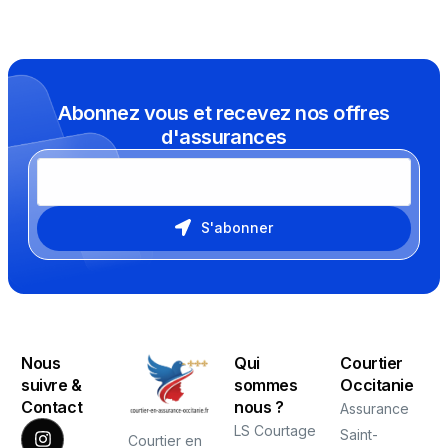
Abonnez vous et recevez nos offres
d'assurances
S'abonner
Nous
Qui
Courtier
suivre &
sommes
Occitanie
Contact
nous ?
Assurance
LS Courtage
Saint-
Courtier en